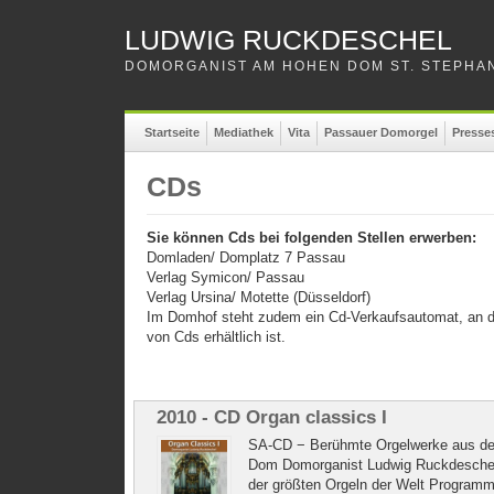
LUDWIG RUCKDESCHEL
DOMORGANIST AM HOHEN DOM ST. STEPHAN
Startseite
Mediathek
Vita
Passauer Domorgel
Presse
CDs
Sie können Cds bei folgenden Stellen erwerben:
Domladen/ Domplatz 7 Passau
Verlag Symicon/ Passau
Verlag Ursina/ Motette (Düsseldorf)
Im Domhof steht zudem ein Cd-Verkaufsautomat, an 
von Cds erhältlich ist.
2010 - CD Organ classics I
SA-CD − Berühmte Orgelwerke aus d
Dom Domorganist Ludwig Ruckdeschel 
der größten Orgeln der Welt Program