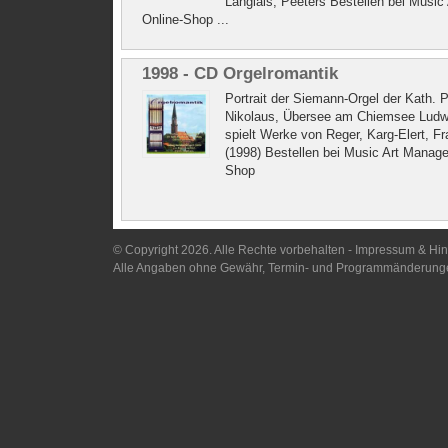
Langlais, Peeters Bestellen bei Musi
Online-Shop ...
1998 - CD Orgelromantik
Portrait der Siemann-Orgel der Kath. P
Nikolaus, Übersee am Chiemsee Ludw
spielt Werke von Reger, Karg-Elert, Fr
(1998) Bestellen bei Music Art Manag
Shop
© Copyright 2026. Alle Rechte vorbehalten -
Impressum & Hi
Alle Angaben ohne Gewähr, Termin- und Programmänderunge