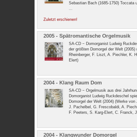
Sebastian Bach (1685-1750) Toccata 
...
Zuletzt erschienen!
2005 - Spätromantische Orgelmusik
SA-CD − Domorganist Ludwig Ruckdesc
der größten Domorgel der Welt (2005)
Rheinberger, F. Liszt, A. Piechler, K. H
Elert)
2004 - Klang Raum Dom
SA-CD − Orgelmusik aus drei Jahrhun
Domorganist Ludwig Ruckdeschel spiel
Domorgel der Welt (2004) (Werke von 
J. Pachelbel, G. Frescobaldi, A. Piech
F. Peeters, S. Karg-Elert, C. Franck, J
2004 - Klangwunder Domorgel