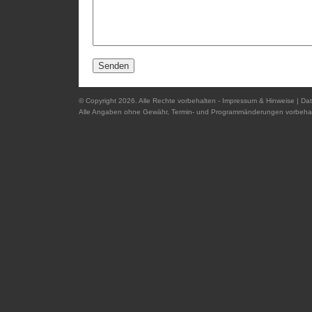
© Copyright 2026. Alle Rechte vorbehalten -
Impressum & Hinweise
|
Dat
Alle Angaben ohne Gewähr, Termin- und Programmänderungen vorbehal