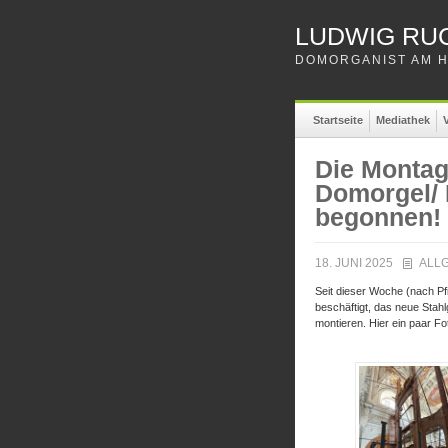
LUDWIG RU
DOMORGANIST AM H
Startseite
Mediathek
V
Die Montag
Domorgel/ 
begonnen!
18. JUNI 2025
ALL
Seit dieser Woche (nach Pf
beschäftigt, das neue Stahl
montieren. Hier ein paar Fo