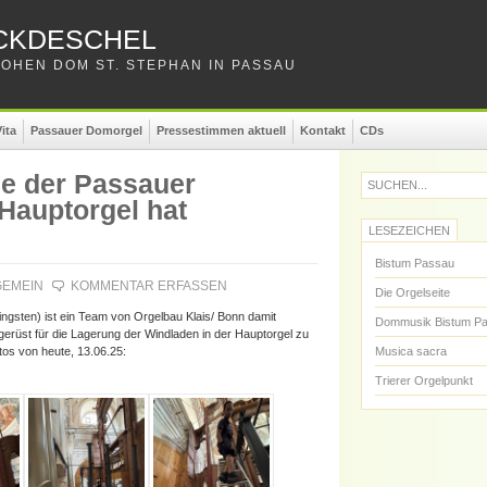
CKDESCHEL
OHEN DOM ST. STEPHAN IN PASSAU
ita
Passauer Domorgel
Pressestimmen aktuell
Kontakt
CDs
e der Passauer
SUCHEN...
Hauptorgel hat
LESEZEICHEN
Bistum Passau
GEMEIN
KOMMENTAR ERFASSEN
Die Orgelseite
ingsten) ist ein Team von Orgelbau Klais/ Bonn damit
Dommusik Bistum P
gerüst für die Lagerung der Windladen in der Hauptorgel zu
tos von heute, 13.06.25:
Musica sacra
Trierer Orgelpunkt