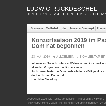
LUDWIG RUCKDESCHEL
DOMORGANIST AM HOHEN DOM ST. STEPHAN
Startseite
Mediathek
Vita
Passauer Domorgel
Presse
Konzertsaison 2019 im Pa
Dom hat begonnen
23. MAI 2019
ALLGEMEIN
KOMMENTAR ER
Informieren Sie sich unter der Webseite der Dommusik übe
aktuellen Programme der Domkonzerte.
Auch heuer bietet die Dommusik wieder vielfältige Musik i
der berühmten Domorgel.
Herzliche Einladung!
© Copyright 2026. Alle Rechte vorbehalten -
Impressum & Hinweise
Alle Angaben ohne Gewähr, Termin- und Programmänderungen vorbe