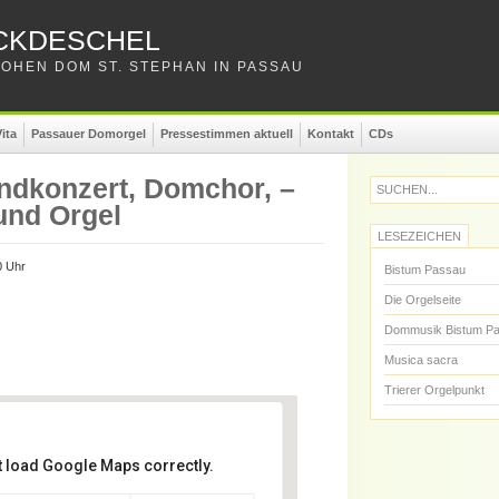
CKDESCHEL
OHEN DOM ST. STEPHAN IN PASSAU
ita
Passauer Domorgel
Pressestimmen aktuell
Kontakt
CDs
endkonzert, Domchor, –
SUCHEN...
und Orgel
LESEZEICHEN
0 Uhr
Bistum Passau
Die Orgelseite
Dommusik Bistum P
Musica sacra
Trierer Orgelpunkt
t load Google Maps correctly.
. Stephan