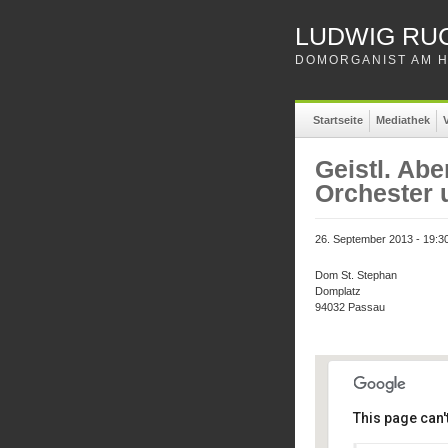
LUDWIG RU
DOMORGANIST AM H
Startseite
Mediathek
V
Geistl. Ab
Orchester 
26. September 2013 - 19:3
Dom St. Stephan
Domplatz
94032 Passau
This page can'
Dom St