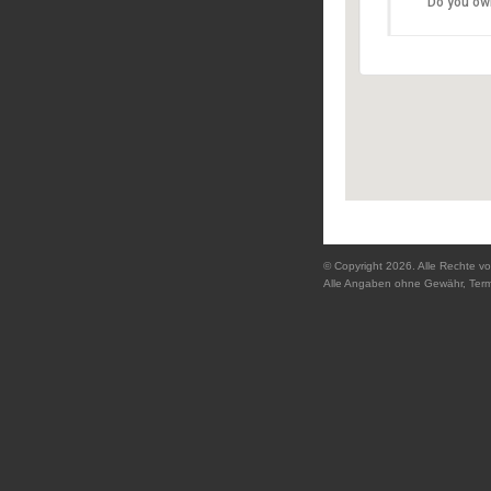
Do you ow
Domplat
Details
© Copyright 2026. Alle Rechte vo
Alle Angaben ohne Gewähr, Ter