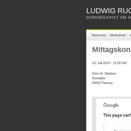
LUDWIG RU
DOMORGANIST AM H
Startseite
Mediathek
V
Mittagskon
15. Juli 2014 - 12:00 Uhr
Dom St. Stephan
Domplatz
94032 Passau
This page can'
Dom St
Dom St