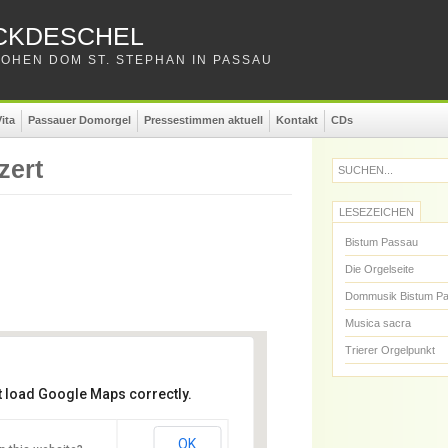
CKDESCHEL
OHEN DOM ST. STEPHAN IN PASSAU
ita
Passauer Domorgel
Pressestimmen aktuell
Kontakt
CDs
zert
SUCHEN...
LESEZEICHEN
Bistum Passau
Die Orgelseite
Dommusik Bistum P
Musica sacra
Trierer Orgelpunkt
t load Google Maps correctly.
. Stephan
OK
. Stephan