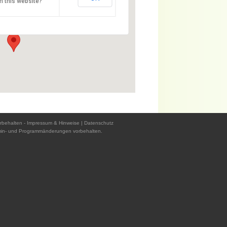
n this website?
z - 94032 Passau
rbehalten -
Impressum & Hinweise
|
Datenschutz
min- und Programmänderungen vorbehalten.