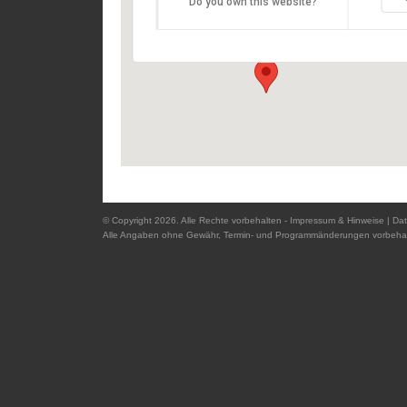
Do you own this website?
Domplatz - 94032 Passau
Details
© Copyright 2026. Alle Rechte vorbehalten -
Impressum & Hinweise
|
Dat
Alle Angaben ohne Gewähr, Termin- und Programmänderungen vorbehal