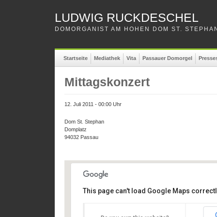
LUDWIG RUCKDESCHEL
DOMORGANIST AM HOHEN DOM ST. STEPHAN
Startseite
Mediathek
Vita
Passauer Domorgel
Presse
Mittagskonzert
12. Juli 2011 - 00:00 Uhr
Dom St. Stephan
Domplatz
94032 Passau
This page can't load Google Maps correctl
Dom St. Stephan
Dom St. Stephan