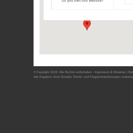
Do you own this website?
Domplatz - 94032 Passau
Details
© Copyright 2026. Alle Rechte vorbehalten -
Impressum & Hinweise
|
Dat
Alle Angaben ohne Gewähr, Termin- und Programmänderungen vorbehal