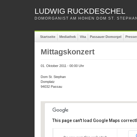
LUDWIG RUCKDESCHEL
DOMORGANIST AM HOHEN DOM ST. STEPHAN
Startseite
Mediathek
Vita
Passauer Domorgel
Presse
Mittagskonzert
01. Oktober 2011 - 00:00 Uhr
Dom St. Stephan
Domplatz
94032 Passau
This page can't load Google Maps correctl
Dom St. Stephan
Dom St. Stephan