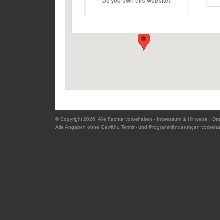
Do you own this website?
Domplatz - 94032 Passau
Details
© Copyright 2026. Alle Rechte vorbehalten -
Impressum & Hinweise
|
Dat
Alle Angaben ohne Gewähr, Termin- und Programmänderungen vorbehal