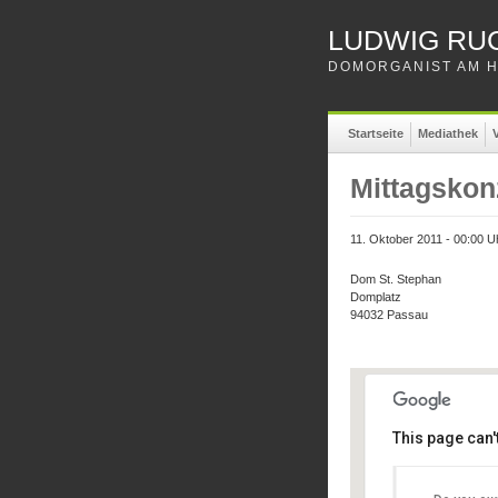
LUDWIG RU
DOMORGANIST AM H
Startseite
Mediathek
V
Mittagskon
11. Oktober 2011 - 00:00 U
Dom St. Stephan
Domplatz
94032 Passau
This page can'
Dom St
Dom St