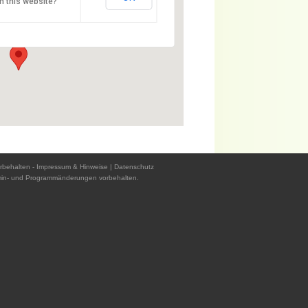
n this website?
z - 94032 Passau
rbehalten -
Impressum & Hinweise
|
Datenschutz
min- und Programmänderungen vorbehalten.