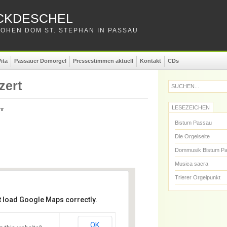
CKDESCHEL
OHEN DOM ST. STEPHAN IN PASSAU
ita
Passauer Domorgel
Pressestimmen aktuell
Kontakt
CDs
zert
SUCHEN...
LESEZEICHEN
hr
Bistum Passau
Die Orgelseite
Dommusik Bistum P
Musica sacra
Trierer Orgelpunkt
t load Google Maps correctly.
. Stephan
OK
. Stephan