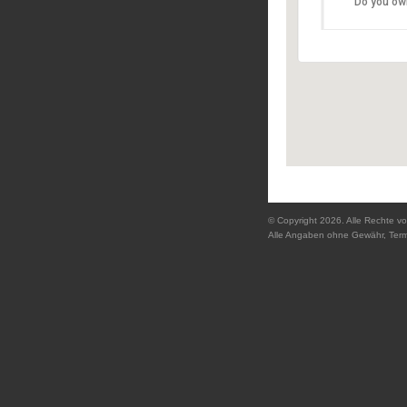
Do you ow
Domplat
Details
© Copyright 2026. Alle Rechte vo
Alle Angaben ohne Gewähr, Ter