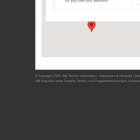
Do you own this website?
Domplatz - 94032 Passau
Details
© Copyright 2026. Alle Rechte vorbehalten -
Impressum & Hinweise
|
Dat
Alle Angaben ohne Gewähr, Termin- und Programmänderungen vorbehal