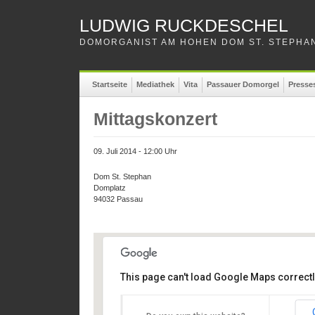
LUDWIG RUCKDESCHEL
DOMORGANIST AM HOHEN DOM ST. STEPHAN
Startseite
Mediathek
Vita
Passauer Domorgel
Presse
Mittagskonzert
09. Juli 2014 - 12:00 Uhr
Dom St. Stephan
Domplatz
94032 Passau
This page can't load Google Maps correctl
Dom St. Stephan
Dom St. Stephan