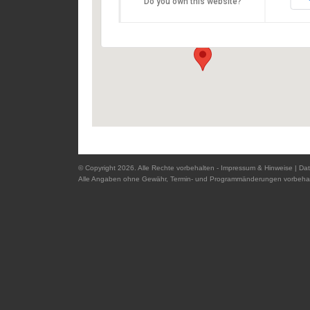
Do you own this website?
Domplatz - 94032 Passau
Details
© Copyright 2026. Alle Rechte vorbehalten -
Impressum & Hinweise
|
Dat
Alle Angaben ohne Gewähr, Termin- und Programmänderungen vorbehal