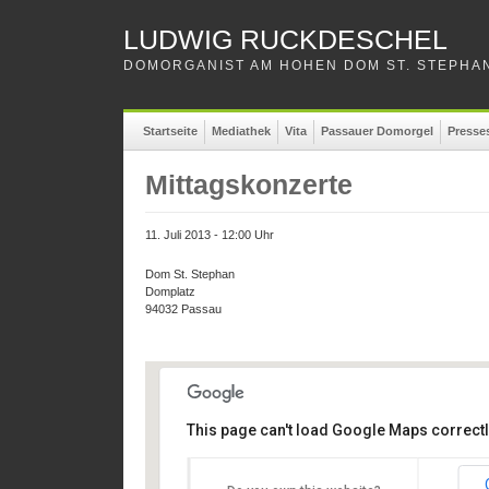
LUDWIG RUCKDESCHEL
DOMORGANIST AM HOHEN DOM ST. STEPHAN
Startseite
Mediathek
Vita
Passauer Domorgel
Presse
Mittagskonzerte
11. Juli 2013 - 12:00 Uhr
Dom St. Stephan
Domplatz
94032 Passau
This page can't load Google Maps correctl
Dom St. Stephan
Dom St. Stephan