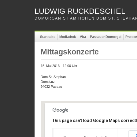
LUDWIG RUCKDESCHEL
DOMORGANIST AM HOHEN DOM ST. STEPHAN
Startseite
Mediathek
Vita
Passauer Domorgel
Presse
Mittagskonzerte
15. Mai 2013 - 12:00 Uhr
Dom St. Stephan
Domplatz
94032 Passau
This page can't load Google Maps correctl
Dom St. Stephan
Dom St. Stephan