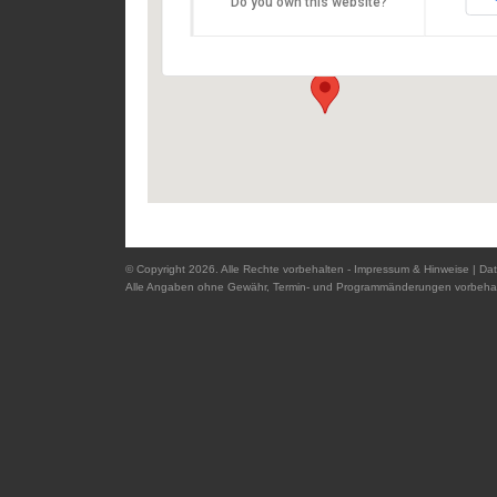
Do you own this website?
Domplatz - 94032 Passau
Details
© Copyright 2026. Alle Rechte vorbehalten -
Impressum & Hinweise
|
Dat
Alle Angaben ohne Gewähr, Termin- und Programmänderungen vorbehal