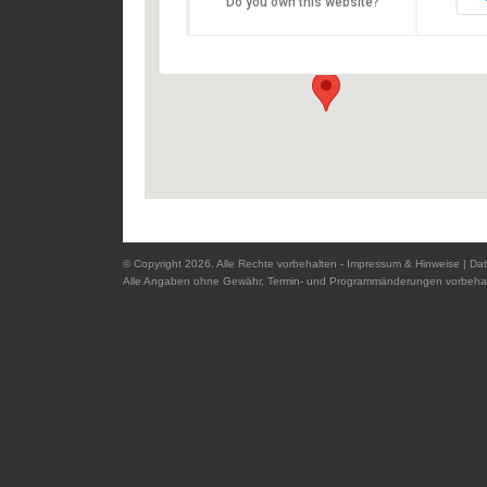
Do you own this website?
Schweiklberger Str. 1 - 94474 Vilshofen
Details
© Copyright 2026. Alle Rechte vorbehalten -
Impressum & Hinweise
|
Dat
Alle Angaben ohne Gewähr, Termin- und Programmänderungen vorbehal