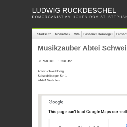
LUDWIG RUCKDESCHEL
DOMORGANIST AM HOHEN DOM ST. STEPHAN
Startseite
Mediathek
Vita
Passauer Domorgel
Presse
Musikzauber Abtei Schwei
08. Mai 2015 - 19:00 Uhr
Abtei Schweiklberg
Schweiklberger Str. 1
94474 Vilshofen
This page can't load Google Maps correctl
Abtei Schweiklberg
Abtei Schweiklberg