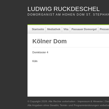
LUDWIG RUCKDESCHEL
DOMORGANIST AM HOHEN DOM ST. STEPHAN
Startseite
Mediathek
Vita
Passauer Domorgel
Presse
Kölner Dom
Domkloster 4
Köln
© Copyright 2026. Alle Rechte vorbehalten -
Impressum & Hinweise
|
Dat
Alle Angaben ohne Gewähr, Termin- und Programmänderungen vorbehal