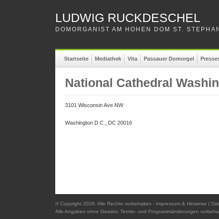
LUDWIG RUCKDESCHEL
DOMORGANIST AM HOHEN DOM ST. STEPHAN
Startseite
Mediathek
Vita
Passauer Domorgel
Presse
National Cathedral Washi
3101 Wisconsin Ave NW
Washington D.C., DC 20016
© Copyright 2026. Alle Rechte vorbehalten -
Impressum & Hinweise
|
Dat
Alle Angaben ohne Gewähr, Termin- und Programmänderungen vorbehal