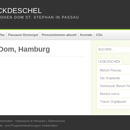
CKDESCHEL
OHEN DOM ST. STEPHAN IN PASSAU
ita
Passauer Domorgel
Pressestimmen aktuell
Kontakt
CDs
 Dom, Hamburg
SUCHEN...
LESEZEICHEN
Bistum Passau
Die Orgelseite
Dommusik Bistum P
Musica sacra
Trierer Orgelpunkt
rbehalten -
Impressum & Hinweise
|
Datenschutz
min- und Programmänderungen vorbehalten.