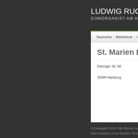
LUDWIG RU
DOMORGANIST AM H
Startseite
Mediathek
V
St. Marien
Danziger Str. 60
20099 Hamburg
© Copyright 2026. Alle Rechte vo
Alle Angaben ohne Gewähr, Ter