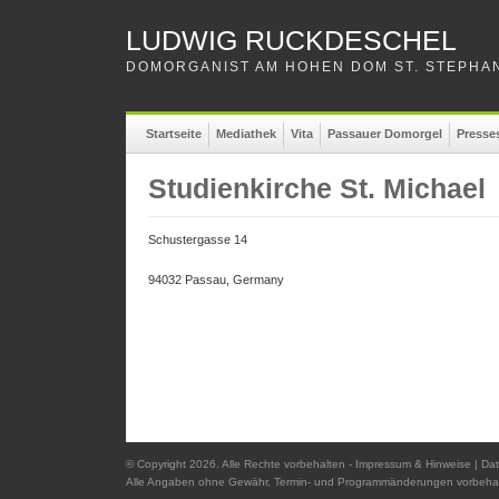
LUDWIG RUCKDESCHEL
DOMORGANIST AM HOHEN DOM ST. STEPHAN
Startseite
Mediathek
Vita
Passauer Domorgel
Presse
Studienkirche St. Michael
Schustergasse 14
94032 Passau, Germany
© Copyright 2026. Alle Rechte vorbehalten -
Impressum & Hinweise
|
Dat
Alle Angaben ohne Gewähr, Termin- und Programmänderungen vorbehal